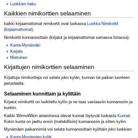
Luokkien haku
Kaikkien nimikorttien selaaminen
kaikki kirjaamattomat nimikortit ovat luokassa
Luokka:Nimikortit
(kirjaamattomat)
.
Nimikortit kunnanosittain (kirjatut ja kirjaamattomat samassa listassa):
Kanta-Mynämäki
Karjala
Mietoinen
Kirjattujen nimikorttien selaaminen
Kirjattuja nimikortteja voi selata joko kylän, kunnan tai paikan luonteen
perusteella.
Selaaminen kunnittain ja kylittäin
Kirjatut nimikortit on luokiteltu kyliin ja ne taas vastaaviin kunnanosiin ja
kuntiin.
Kaikki WirmoWikin aineistossa olevat kunnat löytyvät luokasta
Kunnat
.
Kukin kunta on jaettu ensin (mahdollisiin) kunnanosiin ja sitten kyliin.
Mynämäen paikannimiä voi selata kunnanosittain kylittäin joko luokkien
Kanta-Mynämäen kylät