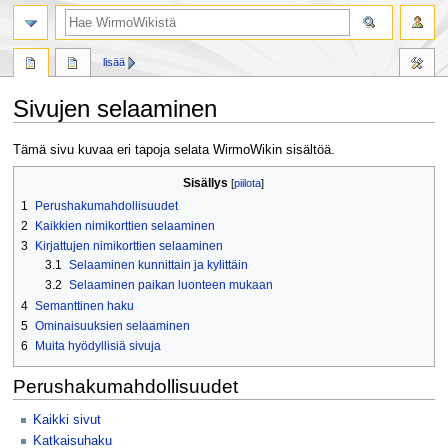
haku
lisää
Sivujen selaaminen
Siirry
Siirry
Tämä sivu kuvaa eri tapoja selata WirmoWikin sisältöä.
navigaatioon
hakuun
Sisällys
1
Perushakumahdollisuudet
2
Kaikkien nimikorttien selaaminen
3
Kirjattujen nimikorttien selaaminen
3.1
Selaaminen kunnittain ja kylittäin
3.2
Selaaminen paikan luonteen mukaan
4
Semanttinen haku
5
Ominaisuuksien selaaminen
6
Muita hyödyllisiä sivuja
Perushakumahdollisuudet
Kaikki sivut
Katkaisuhaku