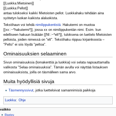
[[Luokka:Mietoinen]]
[[Luokka:Pellot]]
antaa tulokseksi kaikki Mietoisten pellot. Luokkahaku tehdään aina
syötetyn luokan kaikista alaluokista.
Tekstihaun voi tehdä
nimilippukentistä
. Hakutermi on muotoa
[[xx::~*hakutermi*]], jossa xx on nimilippukentän nimi. Esim. kun
edelliseen hakuun lisätään [[NI::~*elt*]], tuloksena on luettelo Mietoisten
pelloista, joiden nimessä on "elt". Tekstihaku riippuu kirjainkoosta –
"Pelto" ei siis löydä "peltoa".
Ominaisuuksien selaaminen
Sivun ominaisuuksia (lomakenttiä ja luokkia) voi selata napsauttamalla
valikosta "Selaa ominaisuuksia". Tämän avulla voi näyttää listauksen
ominaisuuksista, joilla on täsmälleen sama arvo.
Muita hyödyllisiä sivuja
Täsmennyssivut
, jotka luetteloivat samannimisiä paikkoja
Luokka
:
Ohje
Navigointivalikko
sivun toiminnot
henkilökohtaiset työkalut
valikko
sivu
kirjaudu
Etusivu