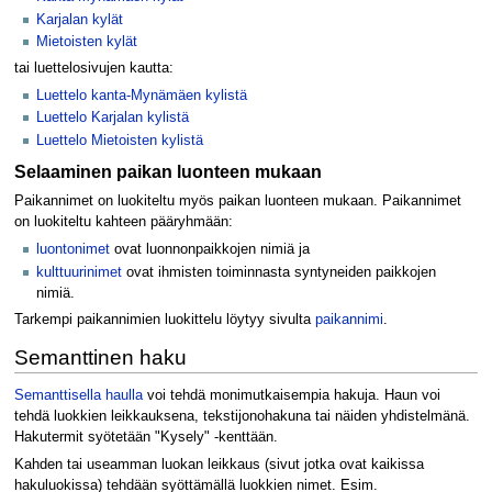
Karjalan kylät
Mietoisten kylät
tai luettelosivujen kautta:
Luettelo kanta-Mynämäen kylistä
Luettelo Karjalan kylistä
Luettelo Mietoisten kylistä
Selaaminen paikan luonteen mukaan
Paikannimet on luokiteltu myös paikan luonteen mukaan. Paikannimet
on luokiteltu kahteen pääryhmään:
luontonimet
ovat luonnonpaikkojen nimiä ja
kulttuurinimet
ovat ihmisten toiminnasta syntyneiden paikkojen
nimiä.
Tarkempi paikannimien luokittelu löytyy sivulta
paikannimi
.
Semanttinen haku
Semanttisella haulla
voi tehdä monimutkaisempia hakuja. Haun voi
tehdä luokkien leikkauksena, tekstijonohakuna tai näiden yhdistelmänä.
Hakutermit syötetään "Kysely" -kenttään.
Kahden tai useamman luokan leikkaus (sivut jotka ovat kaikissa
hakuluokissa) tehdään syöttämällä luokkien nimet. Esim.